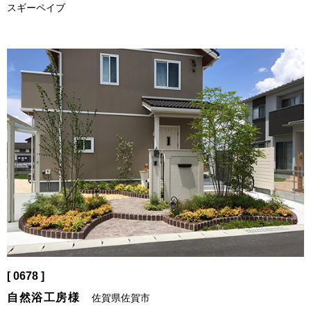
スギーペイブ
[ 0678 ]
自然浴工房様
佐賀県佐賀市