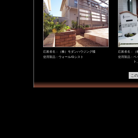
応募者名：
（株）モダンハウジング様
応募者名：
（
使用製品：
ウォール/Gシスト
使用製品：
ペ
ト
この