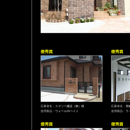
応募者名：
スズソー建設（株）様
応募者名：
美
使用製品：
ウォール/Gペイト
使用製品：
ラ