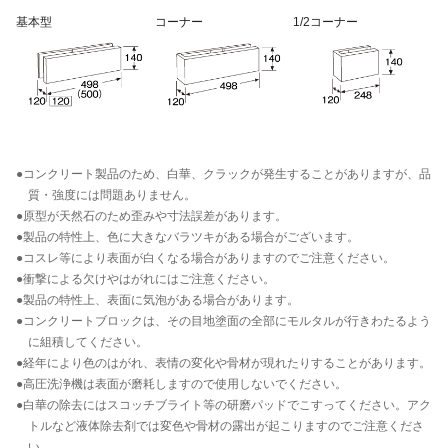
基本型
コーナー
1/2コーナー
●コンクリート製品のため、白華、クラックが発生することがありますが、品
質・強度には問題ありません。
●原型が天然石のため歪みや寸法誤差があります。
●製品の特性上、色に大きなバラツキがある場合がございます。
●コスレ等により表面が白くなる場合がありますのでご注意ください。
●衝撃による欠けやはがれにはご注意ください。
●製品の特性上、表面に気泡がある場合があります。
●コンクリートブロックは、その目地塗面の全部にモルタルが行きわたるよう
に組積してください。
●経年により色のはがれ、表情の変化や骨材が現れたりすることがあります。
●高圧洗浄機は表面が磨耗しますので使用しないでください。
●白華の除去にはスコッチブライト等の研磨パッドでこすってください。アク
トルなど液体除去剤では変色や骨材の露出が起こりますのでご注意くださ
い。