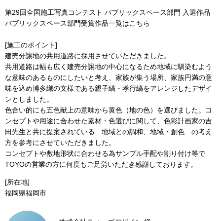
第29回全国施工写真コンテスト パブリックスペース部門 入選作品
パブリックスペース部門受賞作品一覧はこちら
[施工のポイント]
建売分譲地の共用道路に採用させていただきました。
共用道路は幅も広く建売分譲地の中心になるため地域に馴染むよう
な意味のあるものにしたいと考え、家族が集う場所、家族円満の意
味を込め博多織の文様である親子縞・孝行縞をアレンジしたデザイ
ンとしました。
色合い的にも五色献上の意味から黄色（地の色）を選びました。コ
ンセプトや用途に合わせた素材・色選びに関して、色彩計画家の吉
田先生と共に提案されている 地域との調和、地域・創色 の考え
方を参考にさせていただきました。
コンセプトや敷地形状に合わせる為サンプル手配や割り付け等で
TOYOの営業の方に何度もご足労いただき感謝しております。
[所在地]
福岡県福岡市