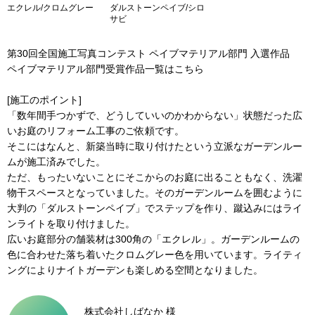
エクレル/クロムグレー
ダルストーンペイブ/シロ
サビ
第30回全国施工写真コンテスト ペイブマテリアル部門 入選作品
ペイブマテリアル部門受賞作品一覧はこちら
[施工のポイント]
「数年間手つかずで、どうしていいのかわからない」状態だった広
いお庭のリフォーム工事のご依頼です。
そこにはなんと、新築当時に取り付けたという立派なガーデンルー
ムが施工済みでした。
ただ、もったいないことにそこからのお庭に出ることもなく、洗濯
物干スペースとなっていました。そのガーデンルームを囲むように
大判の「ダルストーンペイブ」でステップを作り、蹴込みにはライ
ンライトを取り付けました。
広いお庭部分の舗装材は300角の「エクレル」。ガーデンルームの
色に合わせた落ち着いたクロムグレー色を用いています。ライティ
ングによりナイトガーデンも楽しめる空間となりました。
株式会社しばなか 様