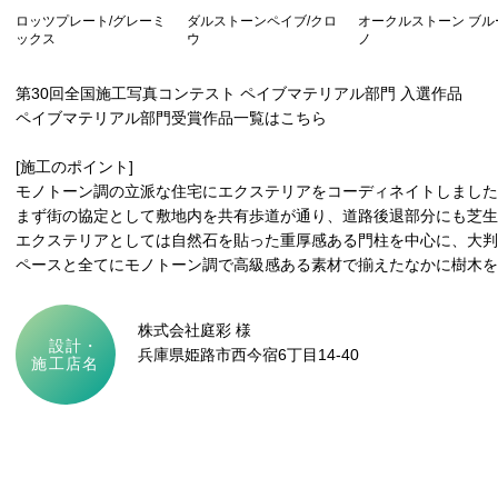
ロッツプレート/グレーミ
ダルストーンペイブ/クロ
オークルストーン ブル
ックス
ウ
ノ
第30回全国施工写真コンテスト ペイブマテリアル部門 入選作品
ペイブマテリアル部門受賞作品一覧はこちら
[施工のポイント]
モノトーン調の立派な住宅にエクステリアをコーディネイトしました
まず街の協定として敷地内を共有歩道が通り、道路後退部分にも芝
エクステリアとしては自然石を貼った重厚感ある門柱を中心に、大判
ペースと全てにモノトーン調で高級感ある素材で揃えたなかに樹木を
株式会社庭彩 様
設計・
兵庫県姫路市西今宿6丁目14-40
施工店名