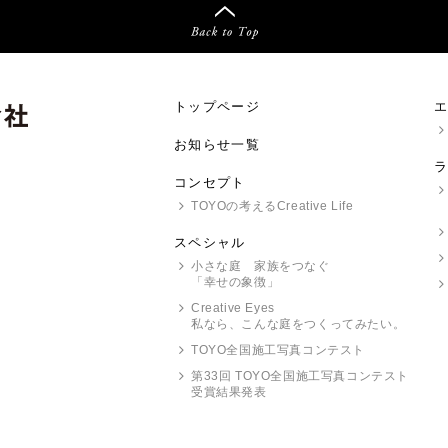
トップページ
お知らせ一覧
コンセプト
TOYO
の考えるCreative Life
スペシャル
小さな庭 家族をつなぐ
「幸せの象徴」
Creative Eyes
私なら、こんな庭をつくってみたい。
TOYO
全国施工写真コンテスト
第33回
TOYO
全国施工写真コンテスト
受賞結果発表