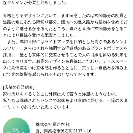
なデザインが必要と判断しました。
骨格となるデザインにおいて、まず留意したのは玄関部分の配置と
道路の角にあたる隅切り部分。団地への進入路から建物を含めてど
のように魅せるかを考えたところ、道路と直角に玄関部分をとるこ
とにより目線を受ける配置としました。
また、隅切り部にはライトアップを目的とした高さのあるシンボ
ルツリー。さらにそれを強調する浮遊感のあるプラントボックスを
採用。 壁とも立体的に交差させることで人の目線を留める効果を
出しております。お庭のデザインも直線にこだわり、テラススペー
スに高低差をつけ立体感を作るとともに、荒々しい自然石を積み上
げて光の陰影を感じられるものとなっております。
[店舗の自己紹介]
家の周りをぐるりと囲む外構は人で言うと洋服のようなもの。
私たちは洗練されたセンスでお家をより素敵に見せる、一流のスタ
イリストでありたいと思っています。
株式会社景匠館 様
設計・
香川県高松市伏石町2137－18