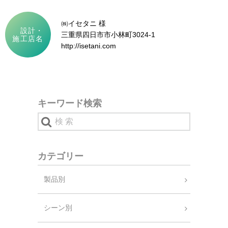
㈱イセタニ 様
設計・
三重県四日市市小林町3024-1
施工店名
http://isetani.com
キーワード検索
カテゴリー
製品別
シーン別