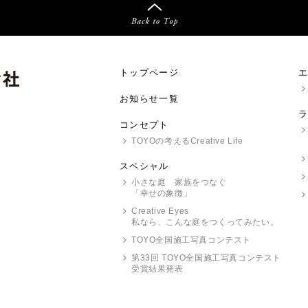
トップページ
お知らせ一覧
コンセプト
TOYO
の考えるCreative Life
スペシャル
小さな庭 家族をつなぐ
「幸せの象徴」
Creative Eyes
私なら、こんな庭をつくってみたい。
TOYO
全国施工写真コンテスト
第33回
TOYO
全国施工写真コンテスト
受賞結果発表