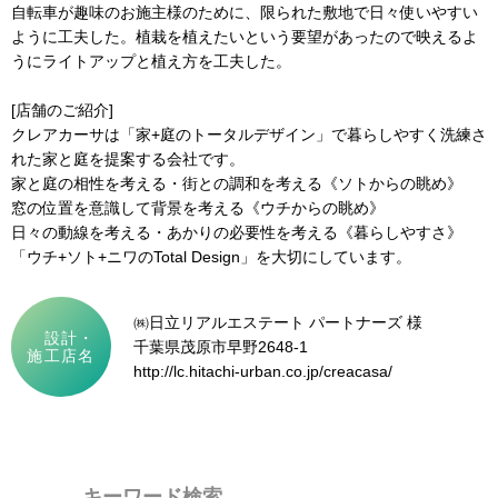
自転車が趣味のお施主様のために、限られた敷地で日々使いやすい
ように工夫した。植栽を植えたいという要望があったので映えるよ
うにライトアップと植え方を工夫した。
[店舗のご紹介]
クレアカーサは「家+庭のトータルデザイン」で暮らしやすく洗練さ
れた家と庭を提案する会社です。
家と庭の相性を考える・街との調和を考える《ソトからの眺め》
窓の位置を意識して背景を考える《ウチからの眺め》
日々の動線を考える・あかりの必要性を考える《暮らしやすさ》
「ウチ+ソト+ニワのTotal Design」を大切にしています。
㈱日立リアルエステート パートナーズ 様
設計・
千葉県茂原市早野2648-1
施工店名
http://lc.hitachi-urban.co.jp/creacasa/
キーワード検索